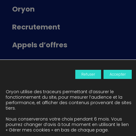
Oryon
Recrutement
Appels d’offres
Locataire Oryon
Refuser
Accepter
Actualités
Oryon utilise des traceurs permettant d’assurer le
Contact
fonctionnement du site, pour mesurer l’audience et la
performance, et afficher des contenus provenant de sites
tiers.
Nous conserverons votre choix pendant 6 mois. Vous
© 2026
Tous droits réservés -
pourrez changer d’avis à tout moment en utilisant le lien
Agence de communication Nantes B17
-
« Gérer mes cookies » en bas de chaque page.
Mentions légales
-