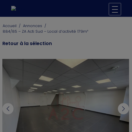
Accueil
/
Annonces
/
884/85 – ZA Acti Sud – Local d’activité 179m²
Retour à la sélection