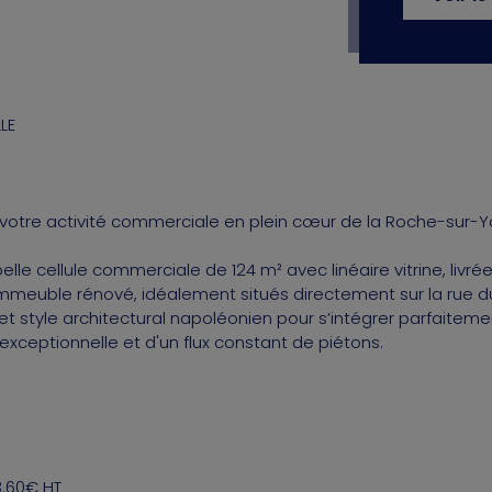
LE
 votre activité commerciale en plein cœur de la Roche-sur-Yo
le cellule commerciale de 124 m² avec linéaire vitrine, livré
meuble rénové, idéalement situés directement sur la rue du
et style architectural napoléonien pour s’intégrer parfaite
 exceptionnelle et d'un flux constant de piétons.
3.60€ HT