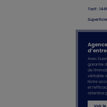
Tarif : 1
Superficie
Agence 
d’entre
Avec Duret
garantie d
de l’immobi
véritable 
Notre acc
et l’effic
attentive 
Voir l