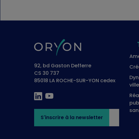
Amé
92, bd Gaston Defferre
Cré
CS 30 737
Dyn
85018 LA ROCHE-SUR-YON cedex
ville
Réa
pub
san
S'inscrire à la newsletter