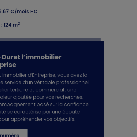
446.67 €/mois HC
2
 : 124 m
Duret l’immobilier
prise
 Immobilier d’Entreprise, vous avez la
e service d’un véritable professionnel
lier tertiaire et commercial : une
valeur ajoutée pour vos recherches.
ompagnement basé sur la confiance
acité se caractérise par une écoute
pour appréhender vos objectifs.
e numéro